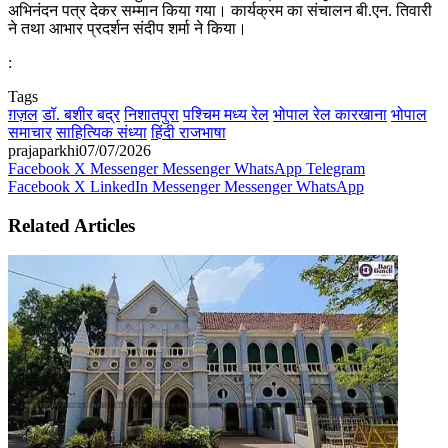
अभिनंदन पत्र देकर सम्मान किया गया। कार्यक्रम का संचालन बी.एन. तिवारी
ने तथा आभार प्रदर्शन संदीप शर्मा ने किया।
:
Tags
ग़ज़ल
डॉ. बशीर बद्र
निशातपुरा
पश्चिम मध्य रेल
भोपाल रेल कारखाना
भोपाल
समाचार
साहित्यिक संध्या
हिंदी राजभाषा
prajaparkhi
07/07/2026
Facebook
X
Messenger
Messenger
WhatsApp
Telegram
Facebook
X
LinkedIn
Messenger
Messenger
WhatsApp
Related Articles