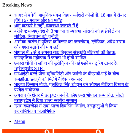
Breaking News
सागर में बनेगी आधुनिक मंगल विहार धर्मश्री कॉलोनी, 18 माह में तैयार
होंगे 167 मकान और 94 प्लॉट
धाम कटघरे में नहीं, व्यवस्था कटघरे में है
ब्रेकिंग: मध्यप्रदेश के 3 भाजपा राज्यसभा सांसदों को हाईकोर्ट का
नोटिस, निर्वाचन को चुनौती
अशोका गार्डन में पुलिस कमिश्नर का जनसंवाद, ट्रैफिक, अवैध शराब
और गश्त बढ़ाने की मांग उठी
भोपाल में 5 से 8 अगस्त तक ब्रिक्स संस्कृति मंत्रियों की बैठक,
सांस्कृतिक महोत्सव में जनता भी होगी शामिल
एमएस धोनी ने लॉन्च की यूरोग्रिप की नई एडवेंचर टूरिंग टायर रेंज
‘ट्रेलहाउंड STR’
एमआईटी वर्ल्ड पीस यूनिवर्सिटी और जर्मनी के बीएसबीआई के बीच
समझौता, छात्रों को मिलेंगे वैश्विक अवसर
भाजपा किसान मोर्चा: पुलकित सिंह चौहान बने सोशल मीडिया विभाग के
प्रदेश संयोजक
अंगदान के क्षेत्र में उत्कृष्ट कार्य के लिए एम्स भोपाल सम्मानित, सोटो
मध्यप्रदेश ने दिया राज्य स्तरीय सम्मान
ग्राम कलखेड़ा में सवा लाख शिवलिंग निर्माण, श्रद्धालुओं ने किया
रुद्राभिषेक व जलाभिषेक
Menu