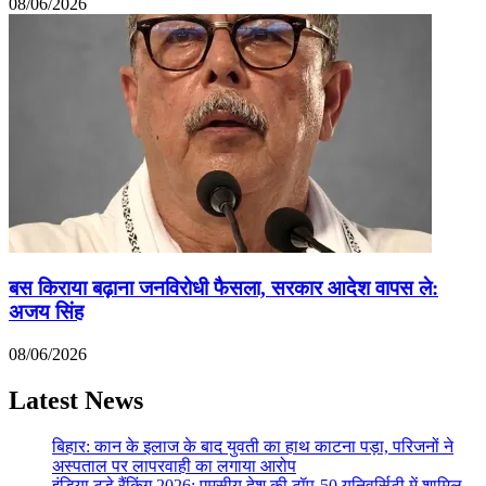
08/06/2026
बस किराया बढ़ाना जनविरोधी फैसला, सरकार आदेश वापस ले:
अजय सिंह
08/06/2026
Latest News
बिहार: कान के इलाज के बाद युवती का हाथ काटना पड़ा, परिजनों ने
अस्पताल पर लापरवाही का लगाया आरोप
इंडिया टुडे रैंकिंग 2026: एमसीयू देश की टॉप-50 यूनिवर्सिटी में शामिल,