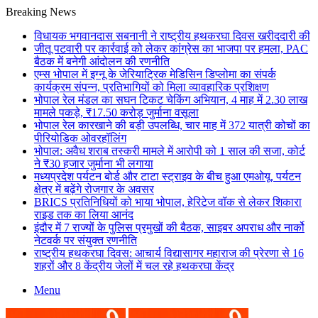
Breaking News
विधायक भगवानदास सबनानी ने राष्ट्रीय हथकरघा दिवस खरीददारी की
जीतू पटवारी पर कार्रवाई को लेकर कांग्रेस का भाजपा पर हमला, PAC
बैठक में बनेगी आंदोलन की रणनीति
एम्स भोपाल में इग्नू के जेरियाट्रिक मेडिसिन डिप्लोमा का संपर्क
कार्यक्रम संपन्न, प्रतिभागियों को मिला व्यावहारिक प्रशिक्षण
भोपाल रेल मंडल का सघन टिकट चेकिंग अभियान, 4 माह में 2.30 लाख
मामले पकड़े, ₹17.50 करोड़ जुर्माना वसूला
भोपाल रेल कारखाने की बड़ी उपलब्धि, चार माह में 372 यात्री कोचों का
पीरियोडिक ओवरहॉलिंग
भोपाल: अवैध शराब तस्करी मामले में आरोपी को 1 साल की सजा, कोर्ट
ने ₹30 हजार जुर्माना भी लगाया
मध्यप्रदेश पर्यटन बोर्ड और टाटा स्ट्राइव के बीच हुआ एमओयू, पर्यटन
क्षेत्र में बढ़ेंगे रोजगार के अवसर
BRICS प्रतिनिधियों को भाया भोपाल, हेरिटेज वॉक से लेकर शिकारा
राइड तक का लिया आनंद
इंदौर में 7 राज्यों के पुलिस प्रमुखों की बैठक, साइबर अपराध और नार्को
नेटवर्क पर संयुक्त रणनीति
राष्ट्रीय हथकरघा दिवस: आचार्य विद्यासागर महाराज की प्रेरणा से 16
शहरों और 8 केंद्रीय जेलों में चल रहे हथकरघा केंद्र
Menu