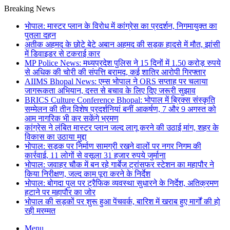
Breaking News
भोपाल: मास्टर प्लान के विरोध में कांग्रेस का प्रदर्शन, निगमायुक्त का
पुतला दहन
अतीक अहमद के छोटे बेटे अबान अहमद की सड़क हादसे में मौत, झांसी
में डिवाइडर से टकराई कार
MP Police News: मध्यप्रदेश पुलिस ने 15 दिनों में 1.50 करोड़ रुपये
से अधिक की चोरी की संपत्ति बरामद, कई शातिर आरोपी गिरफ्तार
AIIMS Bhopal News: एम्स भोपाल ने ORS सप्ताह पर चलाया
जागरूकता अभियान, दस्त से बचाव के लिए दिए जरूरी सुझाव
BRICS Culture Conference Bhopal: भोपाल में ब्रिक्स संस्कृति
सम्मेलन की तीन विशेष प्रदर्शनियां बनीं आकर्षण, 7 और 9 अगस्त को
आम नागरिक भी कर सकेंगे भ्रमण
कांग्रेस ने लंबित मास्टर प्लान जल्द लागू करने की उठाई मांग, शहर के
विकास का उठाया मुद्दा
भोपाल: सड़क पर निर्माण सामग्री रखने वालों पर नगर निगम की
कार्रवाई, 11 लोगों से वसूला 31 हजार रुपये जुर्माना
भोपाल: जवाहर चौक में बन रहे गार्बेज ट्रांसफर स्टेशन का महापौर ने
किया निरीक्षण, जल्द काम पूरा करने के निर्देश
भोपाल: बोगदा पुल पर ट्रैफिक व्यवस्था सुधारने के निर्देश, अतिक्रमण
हटाने पर महापौर का जोर
भोपाल की सड़कों पर शुरू हुआ पेंचवर्क, बारिश में खराब हुए मार्गों की हो
रही मरम्मत
Menu