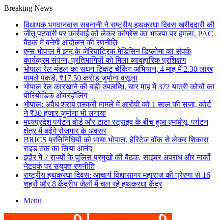
Breaking News
विधायक भगवानदास सबनानी ने राष्ट्रीय हथकरघा दिवस खरीददारी की
जीतू पटवारी पर कार्रवाई को लेकर कांग्रेस का भाजपा पर हमला, PAC
बैठक में बनेगी आंदोलन की रणनीति
एम्स भोपाल में इग्नू के जेरियाट्रिक मेडिसिन डिप्लोमा का संपर्क
कार्यक्रम संपन्न, प्रतिभागियों को मिला व्यावहारिक प्रशिक्षण
भोपाल रेल मंडल का सघन टिकट चेकिंग अभियान, 4 माह में 2.30 लाख
मामले पकड़े, ₹17.50 करोड़ जुर्माना वसूला
भोपाल रेल कारखाने की बड़ी उपलब्धि, चार माह में 372 यात्री कोचों का
पीरियोडिक ओवरहॉलिंग
भोपाल: अवैध शराब तस्करी मामले में आरोपी को 1 साल की सजा, कोर्ट
ने ₹30 हजार जुर्माना भी लगाया
मध्यप्रदेश पर्यटन बोर्ड और टाटा स्ट्राइव के बीच हुआ एमओयू, पर्यटन
क्षेत्र में बढ़ेंगे रोजगार के अवसर
BRICS प्रतिनिधियों को भाया भोपाल, हेरिटेज वॉक से लेकर शिकारा
राइड तक का लिया आनंद
इंदौर में 7 राज्यों के पुलिस प्रमुखों की बैठक, साइबर अपराध और नार्को
नेटवर्क पर संयुक्त रणनीति
राष्ट्रीय हथकरघा दिवस: आचार्य विद्यासागर महाराज की प्रेरणा से 16
शहरों और 8 केंद्रीय जेलों में चल रहे हथकरघा केंद्र
Menu