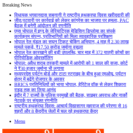
Breaking News
विधायक भगवानदास सबनानी ने राष्ट्रीय हथकरघा दिवस खरीददारी की
जीतू पटवारी पर कार्रवाई को लेकर कांग्रेस का भाजपा पर हमला, PAC
बैठक में बनेगी आंदोलन की रणनीति
एम्स भोपाल में इग्नू के जेरियाट्रिक मेडिसिन डिप्लोमा का संपर्क
कार्यक्रम संपन्न, प्रतिभागियों को मिला व्यावहारिक प्रशिक्षण
भोपाल रेल मंडल का सघन टिकट चेकिंग अभियान, 4 माह में 2.30 लाख
मामले पकड़े, ₹17.50 करोड़ जुर्माना वसूला
भोपाल रेल कारखाने की बड़ी उपलब्धि, चार माह में 372 यात्री कोचों का
पीरियोडिक ओवरहॉलिंग
भोपाल: अवैध शराब तस्करी मामले में आरोपी को 1 साल की सजा, कोर्ट
ने ₹30 हजार जुर्माना भी लगाया
मध्यप्रदेश पर्यटन बोर्ड और टाटा स्ट्राइव के बीच हुआ एमओयू, पर्यटन
क्षेत्र में बढ़ेंगे रोजगार के अवसर
BRICS प्रतिनिधियों को भाया भोपाल, हेरिटेज वॉक से लेकर शिकारा
राइड तक का लिया आनंद
इंदौर में 7 राज्यों के पुलिस प्रमुखों की बैठक, साइबर अपराध और नार्को
नेटवर्क पर संयुक्त रणनीति
राष्ट्रीय हथकरघा दिवस: आचार्य विद्यासागर महाराज की प्रेरणा से 16
शहरों और 8 केंद्रीय जेलों में चल रहे हथकरघा केंद्र
Menu