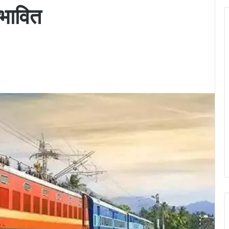
रभावित
ger