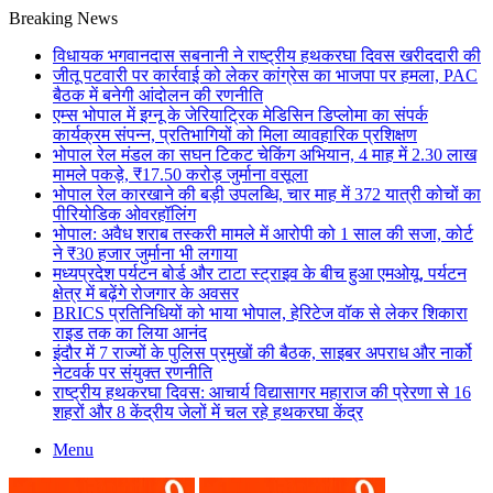
Breaking News
विधायक भगवानदास सबनानी ने राष्ट्रीय हथकरघा दिवस खरीददारी की
जीतू पटवारी पर कार्रवाई को लेकर कांग्रेस का भाजपा पर हमला, PAC
बैठक में बनेगी आंदोलन की रणनीति
एम्स भोपाल में इग्नू के जेरियाट्रिक मेडिसिन डिप्लोमा का संपर्क
कार्यक्रम संपन्न, प्रतिभागियों को मिला व्यावहारिक प्रशिक्षण
भोपाल रेल मंडल का सघन टिकट चेकिंग अभियान, 4 माह में 2.30 लाख
मामले पकड़े, ₹17.50 करोड़ जुर्माना वसूला
भोपाल रेल कारखाने की बड़ी उपलब्धि, चार माह में 372 यात्री कोचों का
पीरियोडिक ओवरहॉलिंग
भोपाल: अवैध शराब तस्करी मामले में आरोपी को 1 साल की सजा, कोर्ट
ने ₹30 हजार जुर्माना भी लगाया
मध्यप्रदेश पर्यटन बोर्ड और टाटा स्ट्राइव के बीच हुआ एमओयू, पर्यटन
क्षेत्र में बढ़ेंगे रोजगार के अवसर
BRICS प्रतिनिधियों को भाया भोपाल, हेरिटेज वॉक से लेकर शिकारा
राइड तक का लिया आनंद
इंदौर में 7 राज्यों के पुलिस प्रमुखों की बैठक, साइबर अपराध और नार्को
नेटवर्क पर संयुक्त रणनीति
राष्ट्रीय हथकरघा दिवस: आचार्य विद्यासागर महाराज की प्रेरणा से 16
शहरों और 8 केंद्रीय जेलों में चल रहे हथकरघा केंद्र
Menu