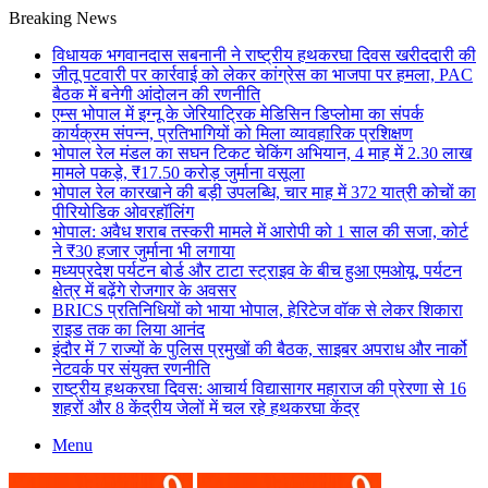
Breaking News
विधायक भगवानदास सबनानी ने राष्ट्रीय हथकरघा दिवस खरीददारी की
जीतू पटवारी पर कार्रवाई को लेकर कांग्रेस का भाजपा पर हमला, PAC
बैठक में बनेगी आंदोलन की रणनीति
एम्स भोपाल में इग्नू के जेरियाट्रिक मेडिसिन डिप्लोमा का संपर्क
कार्यक्रम संपन्न, प्रतिभागियों को मिला व्यावहारिक प्रशिक्षण
भोपाल रेल मंडल का सघन टिकट चेकिंग अभियान, 4 माह में 2.30 लाख
मामले पकड़े, ₹17.50 करोड़ जुर्माना वसूला
भोपाल रेल कारखाने की बड़ी उपलब्धि, चार माह में 372 यात्री कोचों का
पीरियोडिक ओवरहॉलिंग
भोपाल: अवैध शराब तस्करी मामले में आरोपी को 1 साल की सजा, कोर्ट
ने ₹30 हजार जुर्माना भी लगाया
मध्यप्रदेश पर्यटन बोर्ड और टाटा स्ट्राइव के बीच हुआ एमओयू, पर्यटन
क्षेत्र में बढ़ेंगे रोजगार के अवसर
BRICS प्रतिनिधियों को भाया भोपाल, हेरिटेज वॉक से लेकर शिकारा
राइड तक का लिया आनंद
इंदौर में 7 राज्यों के पुलिस प्रमुखों की बैठक, साइबर अपराध और नार्को
नेटवर्क पर संयुक्त रणनीति
राष्ट्रीय हथकरघा दिवस: आचार्य विद्यासागर महाराज की प्रेरणा से 16
शहरों और 8 केंद्रीय जेलों में चल रहे हथकरघा केंद्र
Menu