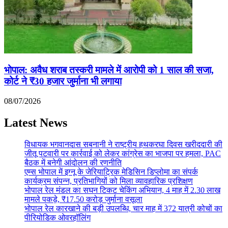
भोपाल: अवैध शराब तस्करी मामले में आरोपी को 1 साल की सजा,
कोर्ट ने ₹30 हजार जुर्माना भी लगाया
08/07/2026
Latest News
विधायक भगवानदास सबनानी ने राष्ट्रीय हथकरघा दिवस खरीददारी की
जीतू पटवारी पर कार्रवाई को लेकर कांग्रेस का भाजपा पर हमला, PAC
बैठक में बनेगी आंदोलन की रणनीति
एम्स भोपाल में इग्नू के जेरियाट्रिक मेडिसिन डिप्लोमा का संपर्क
कार्यक्रम संपन्न, प्रतिभागियों को मिला व्यावहारिक प्रशिक्षण
भोपाल रेल मंडल का सघन टिकट चेकिंग अभियान, 4 माह में 2.30 लाख
मामले पकड़े, ₹17.50 करोड़ जुर्माना वसूला
भोपाल रेल कारखाने की बड़ी उपलब्धि, चार माह में 372 यात्री कोचों का
पीरियोडिक ओवरहॉलिंग