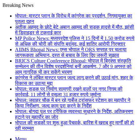
Breaking News
भोपाल: मास्टर प्लान के विरोध में कांग्रेस का प्रदर्शन, निगमायुक्त का
पुतला दहन
अतीक अहमद के छोटे बेटे अबान अहमद की सड़क हादसे में मौत, झांसी
में डिवाइडर से टकराई कार
MP Police News: मध्यप्रदेश पुलिस ने 15 दिनों में 1.50 करोड़ रुपये
से अधिक की चोरी की संपत्ति बरामद, कई शातिर आरोपी गिरफ्तार
AIIMS Bhopal News: एम्स भोपाल ने ORS सप्ताह पर चलाया
जागरूकता अभियान, दस्त से बचाव के लिए दिए जरूरी सुझाव
BRICS Culture Conference Bhopal: भोपाल में ब्रिक्स संस्कृति
सम्मेलन की तीन विशेष प्रदर्शनियां बनीं आकर्षण, 7 और 9 अगस्त को
आम नागरिक भी कर सकेंगे भ्रमण
कांग्रेस ने लंबित मास्टर प्लान जल्द लागू करने की उठाई मांग, शहर के
विकास का उठाया मुद्दा
भोपाल: सड़क पर निर्माण सामग्री रखने वालों पर नगर निगम की
कार्रवाई, 11 लोगों से वसूला 31 हजार रुपये जुर्माना
भोपाल: जवाहर चौक में बन रहे गार्बेज ट्रांसफर स्टेशन का महापौर ने
किया निरीक्षण, जल्द काम पूरा करने के निर्देश
भोपाल: बोगदा पुल पर ट्रैफिक व्यवस्था सुधारने के निर्देश, अतिक्रमण
हटाने पर महापौर का जोर
भोपाल की सड़कों पर शुरू हुआ पेंचवर्क, बारिश में खराब हुए मार्गों की हो
रही मरम्मत
Menu