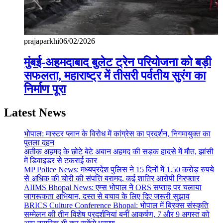
prajaparkhi
06/02/2026
मुंबई-अहमदाबाद बुलेट ट्रेन परियोजना को बड़ी
सफलता, महाराष्ट्र में तीसरी पर्वतीय सुरंग का
निर्माण पूरा
Latest News
भोपाल: मास्टर प्लान के विरोध में कांग्रेस का प्रदर्शन, निगमायुक्त का
पुतला दहन
अतीक अहमद के छोटे बेटे अबान अहमद की सड़क हादसे में मौत, झांसी
में डिवाइडर से टकराई कार
MP Police News: मध्यप्रदेश पुलिस ने 15 दिनों में 1.50 करोड़ रुपये
से अधिक की चोरी की संपत्ति बरामद, कई शातिर आरोपी गिरफ्तार
AIIMS Bhopal News: एम्स भोपाल ने ORS सप्ताह पर चलाया
जागरूकता अभियान, दस्त से बचाव के लिए दिए जरूरी सुझाव
BRICS Culture Conference Bhopal: भोपाल में ब्रिक्स संस्कृति
सम्मेलन की तीन विशेष प्रदर्शनियां बनीं आकर्षण, 7 और 9 अगस्त को