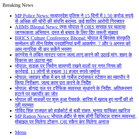
Breaking News
MP Police News: मध्यप्रदेश पुलिस ने 15 दिनों में 1.50 करोड़ रुपये
से अधिक की चोरी की संपत्ति बरामद, कई शातिर आरोपी गिरफ्तार
AIIMS Bhopal News: एम्स भोपाल ने ORS सप्ताह पर चलाया
जागरूकता अभियान, दस्त से बचाव के लिए दिए जरूरी सुझाव
BRICS Culture Conference Bhopal: भोपाल में ब्रिक्स संस्कृति
सम्मेलन की तीन विशेष प्रदर्शनियां बनीं आकर्षण, 7 और 9 अगस्त को
आम नागरिक भी कर सकेंगे भ्रमण
कांग्रेस ने लंबित मास्टर प्लान जल्द लागू करने की उठाई मांग, शहर के
विकास का उठाया मुद्दा
भोपाल: सड़क पर निर्माण सामग्री रखने वालों पर नगर निगम की
कार्रवाई, 11 लोगों से वसूला 31 हजार रुपये जुर्माना
भोपाल: जवाहर चौक में बन रहे गार्बेज ट्रांसफर स्टेशन का महापौर ने
किया निरीक्षण, जल्द काम पूरा करने के निर्देश
भोपाल: बोगदा पुल पर ट्रैफिक व्यवस्था सुधारने के निर्देश, अतिक्रमण
हटाने पर महापौर का जोर
भोपाल की सड़कों पर शुरू हुआ पेंचवर्क, बारिश में खराब हुए मार्गों की हो
रही मरम्मत
गोविंद सिंह राजपूत को हाईकोर्ट से बड़ी राहत, चुनाव याचिका खारिज
MP Ration News: भोपाल-इंदौर से शुरू होगी डिजिटल राशन व्यवस्था,
मोबाइल पर मिलेगा टोकन, QR स्कैन कर मिलेगा अनाज
Menu