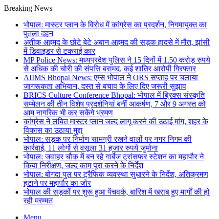
Breaking News
भोपाल: मास्टर प्लान के विरोध में कांग्रेस का प्रदर्शन, निगमायुक्त का
पुतला दहन
अतीक अहमद के छोटे बेटे अबान अहमद की सड़क हादसे में मौत, झांसी
में डिवाइडर से टकराई कार
MP Police News: मध्यप्रदेश पुलिस ने 15 दिनों में 1.50 करोड़ रुपये
से अधिक की चोरी की संपत्ति बरामद, कई शातिर आरोपी गिरफ्तार
AIIMS Bhopal News: एम्स भोपाल ने ORS सप्ताह पर चलाया
जागरूकता अभियान, दस्त से बचाव के लिए दिए जरूरी सुझाव
BRICS Culture Conference Bhopal: भोपाल में ब्रिक्स संस्कृति
सम्मेलन की तीन विशेष प्रदर्शनियां बनीं आकर्षण, 7 और 9 अगस्त को
आम नागरिक भी कर सकेंगे भ्रमण
कांग्रेस ने लंबित मास्टर प्लान जल्द लागू करने की उठाई मांग, शहर के
विकास का उठाया मुद्दा
भोपाल: सड़क पर निर्माण सामग्री रखने वालों पर नगर निगम की
कार्रवाई, 11 लोगों से वसूला 31 हजार रुपये जुर्माना
भोपाल: जवाहर चौक में बन रहे गार्बेज ट्रांसफर स्टेशन का महापौर ने
किया निरीक्षण, जल्द काम पूरा करने के निर्देश
भोपाल: बोगदा पुल पर ट्रैफिक व्यवस्था सुधारने के निर्देश, अतिक्रमण
हटाने पर महापौर का जोर
भोपाल की सड़कों पर शुरू हुआ पेंचवर्क, बारिश में खराब हुए मार्गों की हो
रही मरम्मत
Menu