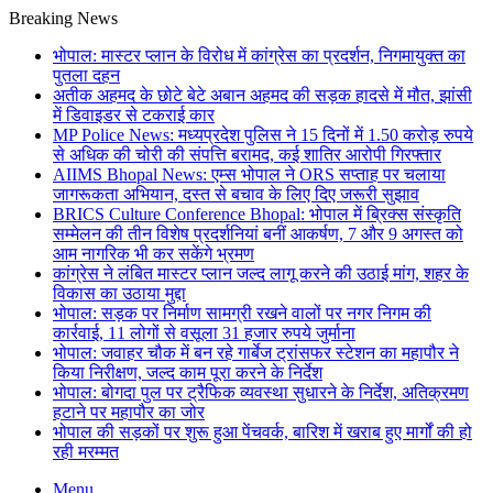
Breaking News
भोपाल: मास्टर प्लान के विरोध में कांग्रेस का प्रदर्शन, निगमायुक्त का
पुतला दहन
अतीक अहमद के छोटे बेटे अबान अहमद की सड़क हादसे में मौत, झांसी
में डिवाइडर से टकराई कार
MP Police News: मध्यप्रदेश पुलिस ने 15 दिनों में 1.50 करोड़ रुपये
से अधिक की चोरी की संपत्ति बरामद, कई शातिर आरोपी गिरफ्तार
AIIMS Bhopal News: एम्स भोपाल ने ORS सप्ताह पर चलाया
जागरूकता अभियान, दस्त से बचाव के लिए दिए जरूरी सुझाव
BRICS Culture Conference Bhopal: भोपाल में ब्रिक्स संस्कृति
सम्मेलन की तीन विशेष प्रदर्शनियां बनीं आकर्षण, 7 और 9 अगस्त को
आम नागरिक भी कर सकेंगे भ्रमण
कांग्रेस ने लंबित मास्टर प्लान जल्द लागू करने की उठाई मांग, शहर के
विकास का उठाया मुद्दा
भोपाल: सड़क पर निर्माण सामग्री रखने वालों पर नगर निगम की
कार्रवाई, 11 लोगों से वसूला 31 हजार रुपये जुर्माना
भोपाल: जवाहर चौक में बन रहे गार्बेज ट्रांसफर स्टेशन का महापौर ने
किया निरीक्षण, जल्द काम पूरा करने के निर्देश
भोपाल: बोगदा पुल पर ट्रैफिक व्यवस्था सुधारने के निर्देश, अतिक्रमण
हटाने पर महापौर का जोर
भोपाल की सड़कों पर शुरू हुआ पेंचवर्क, बारिश में खराब हुए मार्गों की हो
रही मरम्मत
Menu