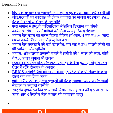
Breaking News
विधायक भगवानदास सबनानी ने राष्ट्रीय हथकरघा दिवस खरीददारी की
जीतू पटवारी पर कार्रवाई को लेकर कांग्रेस का भाजपा पर हमला, PAC
बैठक में बनेगी आंदोलन की रणनीति
एम्स भोपाल में इग्नू के जेरियाट्रिक मेडिसिन डिप्लोमा का संपर्क
कार्यक्रम संपन्न, प्रतिभागियों को मिला व्यावहारिक प्रशिक्षण
भोपाल रेल मंडल का सघन टिकट चेकिंग अभियान, 4 माह में 2.30 लाख
मामले पकड़े, ₹17.50 करोड़ जुर्माना वसूला
भोपाल रेल कारखाने की बड़ी उपलब्धि, चार माह में 372 यात्री कोचों का
पीरियोडिक ओवरहॉलिंग
भोपाल: अवैध शराब तस्करी मामले में आरोपी को 1 साल की सजा, कोर्ट
ने ₹30 हजार जुर्माना भी लगाया
मध्यप्रदेश पर्यटन बोर्ड और टाटा स्ट्राइव के बीच हुआ एमओयू, पर्यटन
क्षेत्र में बढ़ेंगे रोजगार के अवसर
BRICS प्रतिनिधियों को भाया भोपाल, हेरिटेज वॉक से लेकर शिकारा
राइड तक का लिया आनंद
इंदौर में 7 राज्यों के पुलिस प्रमुखों की बैठक, साइबर अपराध और नार्को
नेटवर्क पर संयुक्त रणनीति
राष्ट्रीय हथकरघा दिवस: आचार्य विद्यासागर महाराज की प्रेरणा से 16
शहरों और 8 केंद्रीय जेलों में चल रहे हथकरघा केंद्र
Menu