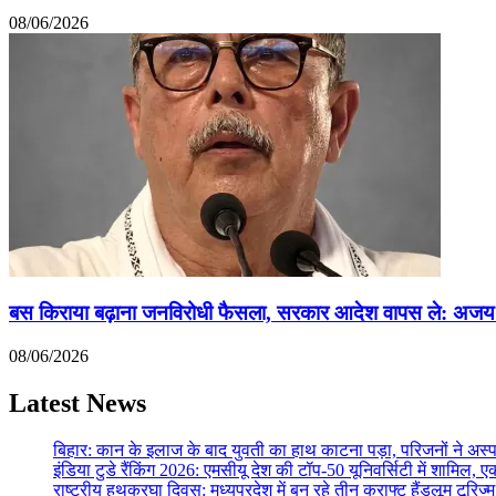
08/06/2026
बस किराया बढ़ाना जनविरोधी फैसला, सरकार आदेश वापस ले: अजय 
08/06/2026
Latest News
बिहार: कान के इलाज के बाद युवती का हाथ काटना पड़ा, परिजनों ने अ
इंडिया टुडे रैंकिंग 2026: एमसीयू देश की टॉप-50 यूनिवर्सिटी में शामिल, 
राष्ट्रीय हथकरघा दिवस: मध्यप्रदेश में बन रहे तीन क्राफ्ट हैंडलूम टूरि