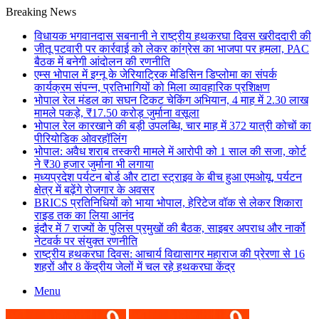
Breaking News
विधायक भगवानदास सबनानी ने राष्ट्रीय हथकरघा दिवस खरीददारी की
जीतू पटवारी पर कार्रवाई को लेकर कांग्रेस का भाजपा पर हमला, PAC
बैठक में बनेगी आंदोलन की रणनीति
एम्स भोपाल में इग्नू के जेरियाट्रिक मेडिसिन डिप्लोमा का संपर्क
कार्यक्रम संपन्न, प्रतिभागियों को मिला व्यावहारिक प्रशिक्षण
भोपाल रेल मंडल का सघन टिकट चेकिंग अभियान, 4 माह में 2.30 लाख
मामले पकड़े, ₹17.50 करोड़ जुर्माना वसूला
भोपाल रेल कारखाने की बड़ी उपलब्धि, चार माह में 372 यात्री कोचों का
पीरियोडिक ओवरहॉलिंग
भोपाल: अवैध शराब तस्करी मामले में आरोपी को 1 साल की सजा, कोर्ट
ने ₹30 हजार जुर्माना भी लगाया
मध्यप्रदेश पर्यटन बोर्ड और टाटा स्ट्राइव के बीच हुआ एमओयू, पर्यटन
क्षेत्र में बढ़ेंगे रोजगार के अवसर
BRICS प्रतिनिधियों को भाया भोपाल, हेरिटेज वॉक से लेकर शिकारा
राइड तक का लिया आनंद
इंदौर में 7 राज्यों के पुलिस प्रमुखों की बैठक, साइबर अपराध और नार्को
नेटवर्क पर संयुक्त रणनीति
राष्ट्रीय हथकरघा दिवस: आचार्य विद्यासागर महाराज की प्रेरणा से 16
शहरों और 8 केंद्रीय जेलों में चल रहे हथकरघा केंद्र
Menu