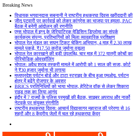
Breaking News
विधायक भगवानदास सबनानी ने राष्ट्रीय हथकरघा दिवस खरीददारी की
जीतू पटवारी पर कार्रवाई को लेकर कांग्रेस का भाजपा पर हमला, PAC
बैठक में बनेगी आंदोलन की रणनीति
एम्स भोपाल में इग्नू के जेरियाट्रिक मेडिसिन डिप्लोमा का संपर्क
कार्यक्रम संपन्न, प्रतिभागियों को मिला व्यावहारिक प्रशिक्षण
भोपाल रेल मंडल का सघन टिकट चेकिंग अभियान, 4 माह में 2.30 लाख
मामले पकड़े, ₹17.50 करोड़ जुर्माना वसूला
भोपाल रेल कारखाने की बड़ी उपलब्धि, चार माह में 372 यात्री कोचों का
पीरियोडिक ओवरहॉलिंग
भोपाल: अवैध शराब तस्करी मामले में आरोपी को 1 साल की सजा, कोर्ट
ने ₹30 हजार जुर्माना भी लगाया
मध्यप्रदेश पर्यटन बोर्ड और टाटा स्ट्राइव के बीच हुआ एमओयू, पर्यटन
क्षेत्र में बढ़ेंगे रोजगार के अवसर
BRICS प्रतिनिधियों को भाया भोपाल, हेरिटेज वॉक से लेकर शिकारा
राइड तक का लिया आनंद
इंदौर में 7 राज्यों के पुलिस प्रमुखों की बैठक, साइबर अपराध और नार्को
नेटवर्क पर संयुक्त रणनीति
राष्ट्रीय हथकरघा दिवस: आचार्य विद्यासागर महाराज की प्रेरणा से 16
शहरों और 8 केंद्रीय जेलों में चल रहे हथकरघा केंद्र
Menu