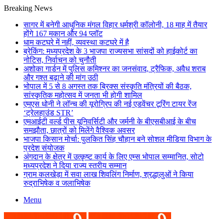
Breaking News
सागर में बनेगी आधुनिक मंगल विहार धर्मश्री कॉलोनी, 18 माह में तैयार
होंगे 167 मकान और 94 प्लॉट
धाम कटघरे में नहीं, व्यवस्था कटघरे में है
ब्रेकिंग: मध्यप्रदेश के 3 भाजपा राज्यसभा सांसदों को हाईकोर्ट का
नोटिस, निर्वाचन को चुनौती
अशोका गार्डन में पुलिस कमिश्नर का जनसंवाद, ट्रैफिक, अवैध शराब
और गश्त बढ़ाने की मांग उठी
भोपाल में 5 से 8 अगस्त तक ब्रिक्स संस्कृति मंत्रियों की बैठक,
सांस्कृतिक महोत्सव में जनता भी होगी शामिल
एमएस धोनी ने लॉन्च की यूरोग्रिप की नई एडवेंचर टूरिंग टायर रेंज
‘ट्रेलहाउंड STR’
एमआईटी वर्ल्ड पीस यूनिवर्सिटी और जर्मनी के बीएसबीआई के बीच
समझौता, छात्रों को मिलेंगे वैश्विक अवसर
भाजपा किसान मोर्चा: पुलकित सिंह चौहान बने सोशल मीडिया विभाग के
प्रदेश संयोजक
अंगदान के क्षेत्र में उत्कृष्ट कार्य के लिए एम्स भोपाल सम्मानित, सोटो
मध्यप्रदेश ने दिया राज्य स्तरीय सम्मान
ग्राम कलखेड़ा में सवा लाख शिवलिंग निर्माण, श्रद्धालुओं ने किया
रुद्राभिषेक व जलाभिषेक
Menu