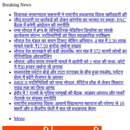
Breaking News
विधायक भगवानदास सबनानी ने राष्ट्रीय हथकरघा दिवस खरीददारी की
जीतू पटवारी पर कार्रवाई को लेकर कांग्रेस का भाजपा पर हमला, PAC
बैठक में बनेगी आंदोलन की रणनीति
एम्स भोपाल में इग्नू के जेरियाट्रिक मेडिसिन डिप्लोमा का संपर्क
कार्यक्रम संपन्न, प्रतिभागियों को मिला व्यावहारिक प्रशिक्षण
भोपाल रेल मंडल का सघन टिकट चेकिंग अभियान, 4 माह में 2.30 लाख
मामले पकड़े, ₹17.50 करोड़ जुर्माना वसूला
भोपाल रेल कारखाने की बड़ी उपलब्धि, चार माह में 372 यात्री कोचों का
पीरियोडिक ओवरहॉलिंग
भोपाल: अवैध शराब तस्करी मामले में आरोपी को 1 साल की सजा, कोर्ट
ने ₹30 हजार जुर्माना भी लगाया
मध्यप्रदेश पर्यटन बोर्ड और टाटा स्ट्राइव के बीच हुआ एमओयू, पर्यटन
क्षेत्र में बढ़ेंगे रोजगार के अवसर
BRICS प्रतिनिधियों को भाया भोपाल, हेरिटेज वॉक से लेकर शिकारा
राइड तक का लिया आनंद
इंदौर में 7 राज्यों के पुलिस प्रमुखों की बैठक, साइबर अपराध और नार्को
नेटवर्क पर संयुक्त रणनीति
राष्ट्रीय हथकरघा दिवस: आचार्य विद्यासागर महाराज की प्रेरणा से 16
शहरों और 8 केंद्रीय जेलों में चल रहे हथकरघा केंद्र
Menu