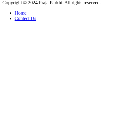
Copyright © 2024 Praja Parkhi. All rights reserved.
Home
Contect Us
Facebook
X
Messenger
Messenger
WhatsApp
Telegram