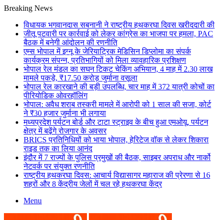
Breaking News
विधायक भगवानदास सबनानी ने राष्ट्रीय हथकरघा दिवस खरीददारी की
जीतू पटवारी पर कार्रवाई को लेकर कांग्रेस का भाजपा पर हमला, PAC
बैठक में बनेगी आंदोलन की रणनीति
एम्स भोपाल में इग्नू के जेरियाट्रिक मेडिसिन डिप्लोमा का संपर्क
कार्यक्रम संपन्न, प्रतिभागियों को मिला व्यावहारिक प्रशिक्षण
भोपाल रेल मंडल का सघन टिकट चेकिंग अभियान, 4 माह में 2.30 लाख
मामले पकड़े, ₹17.50 करोड़ जुर्माना वसूला
भोपाल रेल कारखाने की बड़ी उपलब्धि, चार माह में 372 यात्री कोचों का
पीरियोडिक ओवरहॉलिंग
भोपाल: अवैध शराब तस्करी मामले में आरोपी को 1 साल की सजा, कोर्ट
ने ₹30 हजार जुर्माना भी लगाया
मध्यप्रदेश पर्यटन बोर्ड और टाटा स्ट्राइव के बीच हुआ एमओयू, पर्यटन
क्षेत्र में बढ़ेंगे रोजगार के अवसर
BRICS प्रतिनिधियों को भाया भोपाल, हेरिटेज वॉक से लेकर शिकारा
राइड तक का लिया आनंद
इंदौर में 7 राज्यों के पुलिस प्रमुखों की बैठक, साइबर अपराध और नार्को
नेटवर्क पर संयुक्त रणनीति
राष्ट्रीय हथकरघा दिवस: आचार्य विद्यासागर महाराज की प्रेरणा से 16
शहरों और 8 केंद्रीय जेलों में चल रहे हथकरघा केंद्र
Menu