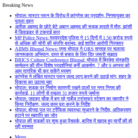
Breaking News
भोपाल: मास्टर प्लान के विरोध में कांग्रेस का प्रदर्शन, निगमायुक्त का
पुतला दहन
अतीक अहमद के छोटे बेटे अबान अहमद की सड़क हादसे में मौत, झांसी
में डिवाइडर से टकराई कार
MP Police News: मध्यप्रदेश पुलिस ने 15 दिनों में 1.50 करोड़ रुपये
से अधिक की चोरी की संपत्ति बरामद, कई शातिर आरोपी गिरफ्तार
AIIMS Bhopal News: एम्स भोपाल ने ORS सप्ताह पर चलाया
जागरूकता अभियान, दस्त से बचाव के लिए दिए जरूरी सुझाव
BRICS Culture Conference Bhopal: भोपाल में ब्रिक्स संस्कृति
सम्मेलन की तीन विशेष प्रदर्शनियां बनीं आकर्षण, 7 और 9 अगस्त को
आम नागरिक भी कर सकेंगे भ्रमण
कांग्रेस ने लंबित मास्टर प्लान जल्द लागू करने की उठाई मांग, शहर के
विकास का उठाया मुद्दा
भोपाल: सड़क पर निर्माण सामग्री रखने वालों पर नगर निगम की
कार्रवाई, 11 लोगों से वसूला 31 हजार रुपये जुर्माना
भोपाल: जवाहर चौक में बन रहे गार्बेज ट्रांसफर स्टेशन का महापौर ने
किया निरीक्षण, जल्द काम पूरा करने के निर्देश
भोपाल: बोगदा पुल पर ट्रैफिक व्यवस्था सुधारने के निर्देश, अतिक्रमण
हटाने पर महापौर का जोर
भोपाल की सड़कों पर शुरू हुआ पेंचवर्क, बारिश में खराब हुए मार्गों की हो
रही मरम्मत
Menu